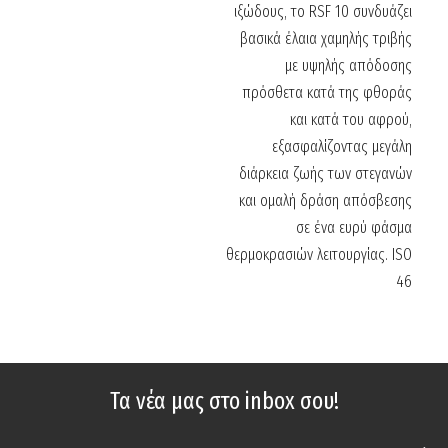
ιξώδους, το RSF 10 συνδυάζει
βασικά έλαια χαμηλής τριβής
με υψηλής απόδοσης
πρόσθετα κατά της φθοράς
και κατά του αφρού,
εξασφαλίζοντας μεγάλη
διάρκεια ζωής των στεγανών
και ομαλή δράση απόσβεσης
σε ένα ευρύ φάσμα
θερμοκρασιών λειτουργίας. ISO
46
Τα νέα μας στο inbox σου!