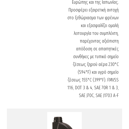
Ευρώπης και της Ιαπωνίας.
Προσφέρει εξαιρετική αντοχή
στο ξεθώριασμα των φρένων
και εξασφαλίζει ομαλή
λειτουργία του συμπλέκτη,
παρέχοντας αξιόπιστη
απόδοση σε απαιτητικές
συνθήκες με τυπικό σημείο
ζέσεως ξηρού αέρα 230°C
(594°F) και υγρό σημείο
ζέσεως 155°C (399°F). FMVSS
116, DOT 3 & 4, SAE 70R 1 & 3,
SAE J70C, SAE J1703 A-F