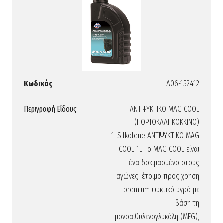
Κωδικός
Λ06-152412
Περιγραφή Είδους
ΑΝΤΙΨΥΚΤΙΚΟ MAG COOL
(ΠΟΡΤΟΚΑΛΙ-ΚΟΚΚΙΝΟ)
1LSilkolene ΑΝΤΙΨΥΚΤΙΚΟ MAG
COOL 1L Το MAG COOL είναι
ένα δοκιμασμένο στους
αγώνες, έτοιμο προς χρήση
premium ψυκτικό υγρό με
βάση τη
μονοαιθυλενογλυκόλη (MEG),