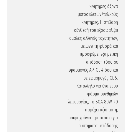
κινητήρες άξονα
μοτοσικλετών/τελικούς
κινητήρες. Η στιβαρή
σύνθεσή του εξασφαλίζει
ομαλές αλλαγές ταχυτήτων,
μειώνει τη φθορά και
προσφέρει εξαιρετική
απόδοση τόσο σε
εφαρμογές API GL-4 όσο και
σε εφαρμογές GL-5.
Κατάλληλο για ένα ευρύ
φάσμα συνθηκών
λειτουργίας, το BOA 80W-90
παρέχει αξιόπιστη,
μακροχρόνια προστασία για
συστήματα μετάδοσης