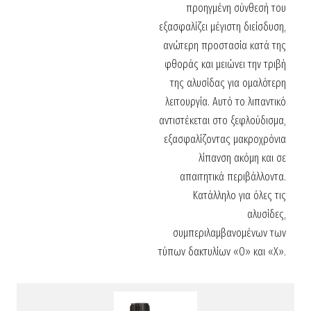
προηγμένη σύνθεσή του
εξασφαλίζει μέγιστη διείσδυση,
ανώτερη προστασία κατά της
φθοράς και μειώνει την τριβή
της αλυσίδας για ομαλότερη
λειτουργία. Αυτό το λιπαντικό
αντιστέκεται στο ξεφλούδισμα,
εξασφαλίζοντας μακροχρόνια
λίπανση ακόμη και σε
απαιτητικά περιβάλλοντα.
Κατάλληλο για όλες τις
αλυσίδες,
συμπεριλαμβανομένων των
τύπων δακτυλίων «O» και «X».