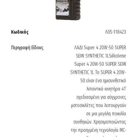
Κωδικός
Λ05-118423
Περιγραφή Είδους
ΛΑΔΙ Super 4 20W-50 SUPER
SEMI SYNTHETIC 1LSilkolene
Super 4 20W-50 SUPER SEMI
SYNTHETIC 1L Το SUPER 4 20W-
50 είναι ένα ημισυνθετικό
λιπαντικό κινητήρα 4T
σχεδιασμένο για σύγχρονες
μοτοσικλέτες που λειτουργούν
σε μια μεγάλη ποικιλία
συνθηκών. Χρησιμοποιώντας
την προηγμένη τεχνολογία MC-