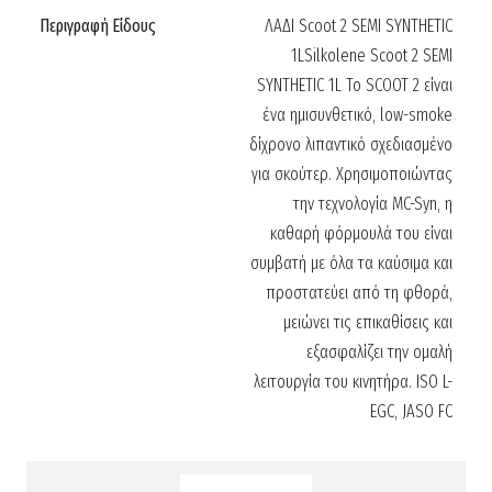
Περιγραφή Είδους
ΛΑΔΙ Scoot 2 SEMI SYNTHETIC
1LSilkolene Scoot 2 SEMI
SYNTHETIC 1L Το SCOOT 2 είναι
ένα ημισυνθετικό, low-smoke
δίχρονο λιπαντικό σχεδιασμένο
για σκούτερ. Χρησιμοποιώντας
την τεχνολογία MC-Syn, η
καθαρή φόρμουλά του είναι
συμβατή με όλα τα καύσιμα και
προστατεύει από τη φθορά,
μειώνει τις επικαθίσεις και
εξασφαλίζει την ομαλή
λειτουργία του κινητήρα. ISO L-
EGC, JASO FC