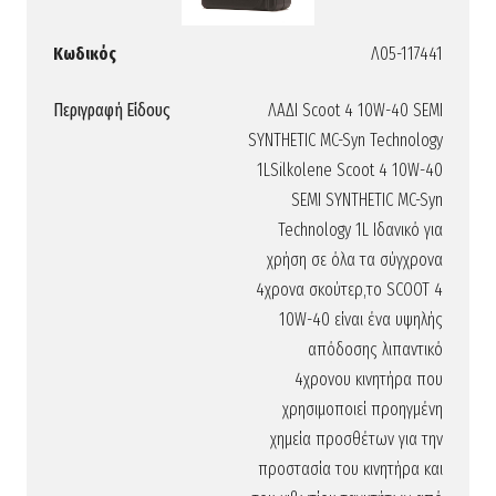
Κωδικός
Λ05-117441
Περιγραφή Είδους
ΛΑΔΙ Scoot 4 10W-40 SEMI
SYNTHETIC MC-Syn Technology
1LSilkolene Scoot 4 10W-40
SEMI SYNTHETIC MC-Syn
Technology 1L Ιδανικό για
χρήση σε όλα τα σύγχρονα
4χρονα σκούτερ,το SCOOT 4
10W-40 είναι ένα υψηλής
απόδοσης λιπαντικό
4χρονου κινητήρα που
χρησιμοποιεί προηγμένη
χημεία προσθέτων για την
προστασία του κινητήρα και