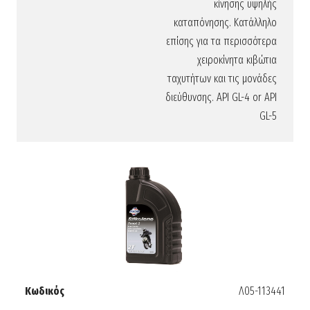
κίνησης υψηλής
καταπόνησης. Κατάλληλο
επίσης για τα περισσότερα
χειροκίνητα κιβώτια
ταχυτήτων και τις μονάδες
διεύθυνσης. API GL-4 or API
GL-5
Κωδικός
Λ05-113441