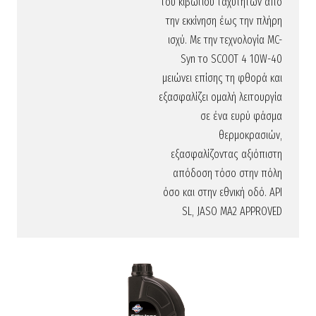
του κιβωτίου ταχυτήτων από
την εκκίνηση έως την πλήρη
ισχύ. Με την τεχνολογία MC-
Syn το SCOOT 4 10W-40
μειώνει επίσης τη φθορά και
εξασφαλίζει ομαλή λειτουργία
σε ένα ευρύ φάσμα
θερμοκρασιών,
εξασφαλίζοντας αξιόπιστη
απόδοση τόσο στην πόλη
όσο και στην εθνική οδό. API
SL, JASO MA2 APPROVED