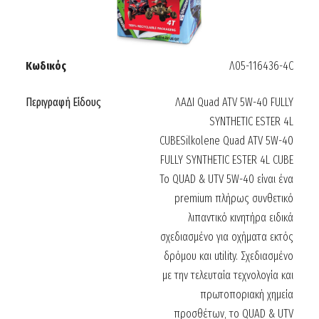
Κωδικός
Λ05-116436-4C
Περιγραφή Είδους
ΛΑΔΙ Quad ATV 5W-40 FULLY
SYNTHETIC ESTER 4L
CUBESilkolene Quad ATV 5W-40
FULLY SYNTHETIC ESTER 4L CUBE
Το QUAD & UTV 5W-40 είναι ένα
premium πλήρως συνθετικό
λιπαντικό κινητήρα ειδικά
σχεδιασμένο για οχήματα εκτός
δρόμου και utility. Σχεδιασμένο
με την τελευταία τεχνολογία και
πρωτοποριακή χημεία
προσθέτων, το QUAD & UTV