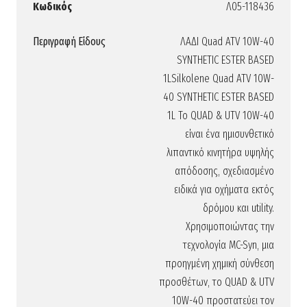
Κωδικός
Λ05-118436
Περιγραφή Είδους
ΛΑΔΙ Quad ATV 10W-40
SYNTHETIC ESTER BASED
1LSilkolene Quad ATV 10W-
40 SYNTHETIC ESTER BASED
1L Το QUAD & UTV 10W-40
είναι ένα ημισυνθετικό
λιπαντικό κινητήρα υψηλής
απόδοσης, σχεδιασμένο
ειδικά για οχήματα εκτός
δρόμου και utility.
Χρησιμοποιώντας την
τεχνολογία MC-Syn, μια
προηγμένη χημική σύνθεση
προσθέτων, το QUAD & UTV
10W-40 προστατεύει τον