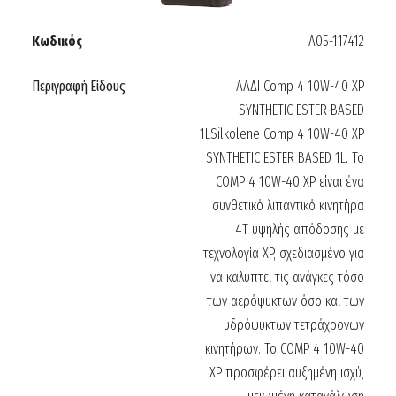
Κωδικός
Λ05-117412
Περιγραφή Είδους
ΛΑΔΙ Comp 4 10W-40 XP
SYNTHETIC ESTER BASED
1LSilkolene Comp 4 10W-40 XP
SYNTHETIC ESTER BASED 1L. Το
COMP 4 10W-40 XP είναι ένα
συνθετικό λιπαντικό κινητήρα
4T υψηλής απόδοσης με
τεχνολογία XP, σχεδιασμένο για
να καλύπτει τις ανάγκες τόσο
των αερόψυκτων όσο και των
υδρόψυκτων τετράχρονων
κινητήρων. Το COMP 4 10W-40
XP προσφέρει αυξημένη ισχύ,