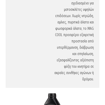
σχεδιασμένο για
μοτοσικλέτες υψηλών
επιδόσεων. Χωρίς νιτρώδη,
αμίνες, πυριτικά άλατα και
φωσφορικά άλατα, το MAG
COOL προσφέρει εξαιρετική
προστασία από
υπερθέρμανση, διάβρωση
και σπηλαίωση,
εξασφαλίζοντας αξιόπιστη
ψύξη του κινητήρα σε
ακραίες συνθήκες αγώνων ή
δρόμου.