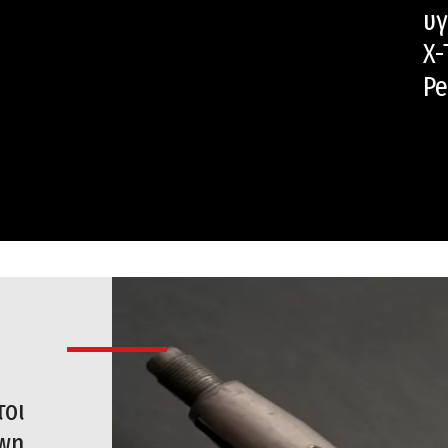
υγ
X-
Pe
τοι
own