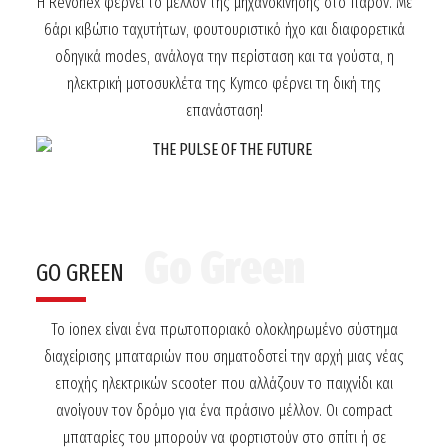
Η Revonex φέρνει το μέλλον της μηχανοκίνησης στο παρόν. Με
6άρι κιβώτιο ταχυτήτων,
φουτουριστικό ήχο και διαφορετικά
οδηγικά modes, ανάλογα την περίσταση και τα γούστα, η
ηλεκτρική μοτοσυκλέτα της Kymco φέρνει τη δική της
επανάσταση!
GO GREEN
Το ionex είναι ένα πρωτοποριακό ολοκληρωμένο σύστημα
διαχείρισης μπαταριών που σηματοδοτεί
την αρχή μιας νέας
εποχής ηλεκτρικών scooter που αλλάζουν το παιχνίδι και
ανοίγουν τον δρόμο για ένα πράσινο μέλλον.
Οι compact
μπαταρίες του μπορούν να φορτιστούν στο σπίτι ή σε