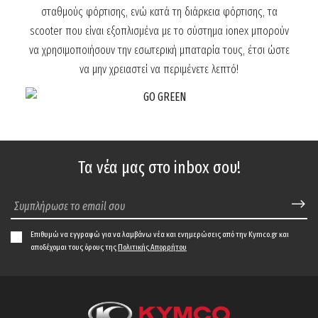
σταθμούς φόρτισης, ενώ κατά τη διάρκεια φόρτισης,
τα
scooter που είναι εξοπλισμένα με το σύστημα ionex μπορούν
να χρησιμοποιήσουν την εσωτερική μπαταρία τους,
έτσι ώστε
να μην χρειαστεί να περιμένετε λεπτό!
Τα νέα μας στο inbox σου!
Επιθυμώ να εγγραφώ για να λαμβάνω νέα και ενημερώσεις από την Kymco.gr και
αποδέχομαι τους όρους της
Πολιτικής Απορρήτου