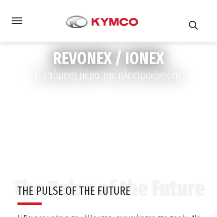
REVONEX / IONEX
Η επόμενη μέρα της ηλεκτροκίνησης
Αρχική
REVONEX / IONEX
THE PULSE OF THE FUTURE