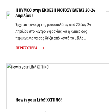
Η ΚΥΜCO στην ΕΚΘΕΣΗ ΜΟΤΟΣΥΚΛΕΤΑΣ 20-24
Απριλίου!
Έρχεται η άνοιξη της μοτοσυκλέτας από 20 έως 24
Απριλίου στο κέντρο Ξιφασκίας και η Kymco σας
περιμένει για να σας δείξει από κοντά το μέλλο...
ΠΕΡΙΣΣΟΤΕΡΑ
How is your Life? XCITING!
Σ’ έναν ιδιαίτερο χώρο στο κέντρο της Αθήνας