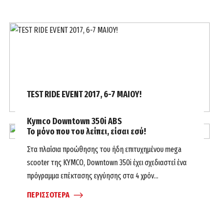
TEST RIDE EVENT 2017, 6-7 MAIOY!
Το Test Ride event του Μoto για το 2017, περιλαμβάνει
Kymco Downtown 350i ABS
οδήγηση, οδήγηση και οδήγηση! Φυσικά θα είμαστε
Το μόνο που του λείπει, είσαι εσύ!
εκεί....
Στα πλαίσια προώθησης του ήδη επιτυχημένου mega
ΠΕΡΙΣΣΟΤΕΡΑ
scooter της KYMCO, Downtown 350i έχει σχεδιαστεί ένα
πρόγραμμα επέκτασης εγγύησης στα 4 χρόν...
ΠΕΡΙΣΣΟΤΕΡΑ