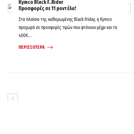
Kymco Black F..Rider
πραγματοποιήθηκε η δημοσιογραφική παρουσίαση του
Προσφορές σε 11 μοντέλα!
νέου XCITING-S 400 ABS Noodoe....
Στα πλαίσια της καθιερωμένης Black Friday, η Kymco
ΠΕΡΙΣΣΟΤΕΡΑ
προχωρά σε προσφορές τιμών που φτάνουν μέχρι και τα
400€....
ΠΕΡΙΣΣΟΤΕΡΑ