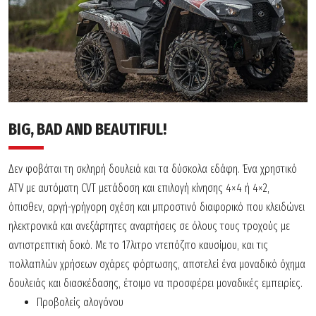
BIG, BAD AND BEAUTIFUL!
Δεν φοβάται τη σκληρή δουλειά και τα δύσκολα εδάφη. Ένα χρηστικό
ATV µε αυτόµατη CVT µετάδοση και επιλογή κίνησης 4×4 ή 4×2,
όπισθεν, αργή-γρήγορη σχέση και µπροστινό διαφορικό που κλειδώνει
ηλεκτρονικά και ανεξάρτητες αναρτήσεις σε όλους τους τροχούς µε
αντιστρεπτική δοκό. Με το 17λιτρο ντεπόζιτο καυσίµου, και τις
πολλαπλών χρήσεων σχάρες φόρτωσης, αποτελεί ένα µοναδικό όχημα
δουλειάς και διασκέδασης, έτοιμο να προσφέρει μοναδικές εμπειρίες.
Προβολείς αλογόνου