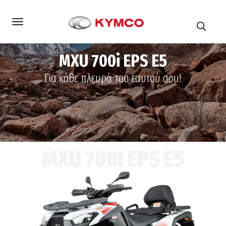
MXU 700i EPS E5
Για κάθε πλευρά του εαυτού σου!
MXU 700I EPS E5