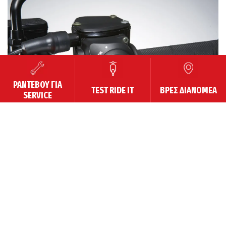
ΡΑΝΤΕΒΟΥ ΓΙΑ
TEST RIDE IT
ΒΡΕΣ ΔΙΑΝΟΜΕΑ
SERVICE
Επιλογή κίνησης 4×4 / 2×4 µε κλείδωµα
PHOTO GALLERY