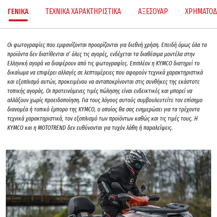
ΓΕΝΙΚΑ
ΤΕΧΝΙΚΑ ΧΑΡΑΚΤΗΡΙΣΤΙΚΑ
ΑΞΕΣΟΥΑΡ
ΧΡΗΜΑΤΟΔ
Oι φωτογραφίες που εμφανίζονται προορίζονται για διεθνή χρήση. Επειδή όμως όλα τα
προϊόντα δεν διατίθενται σ’ όλες τις αγορές, ενδέχεται τα διαθέσιμα μοντέλα στην
Ελληνική αγορά να διαφέρουν από τις φωτογραφίες. Επιπλέον η KYMCO διατηρεί το
δικαίωμα να επιφέρει αλλαγές σε λεπτομέρειες που αφορούν τεχνικά χαρακτηριστικά
και εξοπλισμό αυτών, προκειμένου να ανταποκρίνονται στις συνθήκες της εκάστοτε
τοπικής αγοράς. Οι προτεινόμενες τιμές πώλησης είναι ενδεικτικές και μπορεί να
αλλάξουν χωρίς προειδοποίηση. Για τους λόγους αυτούς συμβουλευτείτε τον επίσημο
διανομέα ή τοπικό έμπορο της ΚΥΜCO, ο οποίος θα σας ενημερώσει για τα τρέχοντα
τεχνικά χαρακτηριστικά, τον εξοπλισμό των προϊόντων καθώς και τις τιμές τους. H
KYMCO και η MOTOTREND δεν ευθύνονται για τυχόν λάθη ή παραλείψεις.