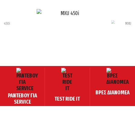
ΒΡΕΣ ΔΙΑΝΟΜΕΑ
 450i
MXU 450i
MXU 70
ΡΑΝΤΕΒΟΥ ΓΙΑ
TEST RIDE IT
SERVICE
Τα νέα μας στο inbox σου!