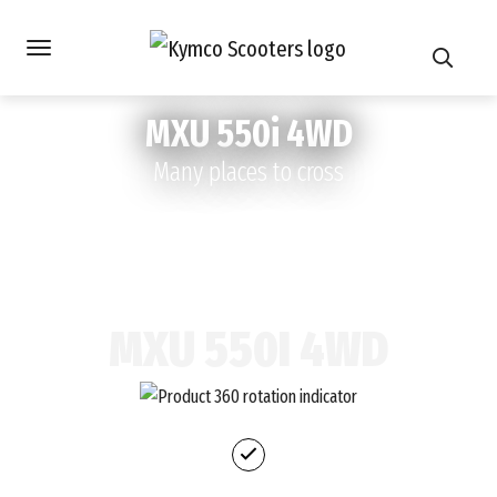
MXU 550i 4WD
Many places to cross
MXU 550I 4WD