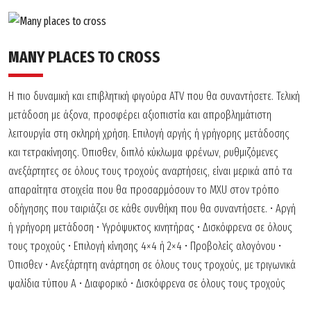
MANY PLACES TO CROSS
Η πιο δυναµική και επιβλητική φιγούρα ATV που θα συναντήσετε. Τελική
µετάδοση µε άξονα, προσφέρει αξιοπιστία και απροβληµάτιστη
λειτουργία στη σκληρή χρήση. Επιλογή αργής ή γρήγορης µετάδοσης
και τετρακίνησης. Όπισθεν, διπλό κύκλωµα φρένων, ρυθµιζόµενες
ανεξάρτητες σε όλους τους τροχούς αναρτήσεις, είναι µερικά από τα
απαραίτητα στοιχεία που θα προσαρµόσουν το ΜΧU στον τρόπο
οδήγησης που ταιριάζει σε κάθε συνθήκη που θα συναντήσετε.
• Αργή
ή γρήγορη μετάδοση
• Υγρόψυκτος κινητήρας
• Δισκόφρενα σε όλους
τους τροχούς
• Επιλογή κίνησης 4×4 ή 2×4
• Προβολείς αλογόνου
•
Όπισθεν
• Ανεξάρτητη ανάρτηση σε όλους τους τροχούς, με τριγωνικά
ψαλίδια τύπου A
• Διαφορικό
• Δισκόφρενα σε όλους τους τροχούς