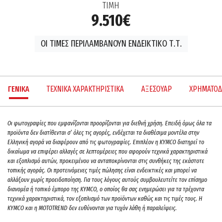
ΤΙΜΗ
9.510€
ΟΙ ΤΙΜΕΣ ΠΕΡΙΛΑΜΒΑΝΟΥΝ ΕΝΔΕΙΚΤΙΚΟ Τ.Τ.
ΓΕΝΙΚΑ
ΤΕΧΝΙΚΑ ΧΑΡΑΚΤΗΡΙΣΤΙΚΑ
ΑΞΕΣΟΥΑΡ
ΧΡΗΜΑΤΟΔ
Oι φωτογραφίες που εμφανίζονται προορίζονται για διεθνή χρήση. Επειδή όμως όλα τα
προϊόντα δεν διατίθενται σ’ όλες τις αγορές, ενδέχεται τα διαθέσιμα μοντέλα στην
Ελληνική αγορά να διαφέρουν από τις φωτογραφίες. Επιπλέον η KYMCO διατηρεί το
δικαίωμα να επιφέρει αλλαγές σε λεπτομέρειες που αφορούν τεχνικά χαρακτηριστικά
και εξοπλισμό αυτών, προκειμένου να ανταποκρίνονται στις συνθήκες της εκάστοτε
τοπικής αγοράς. Οι προτεινόμενες τιμές πώλησης είναι ενδεικτικές και μπορεί να
αλλάξουν χωρίς προειδοποίηση. Για τους λόγους αυτούς συμβουλευτείτε τον επίσημο
διανομέα ή τοπικό έμπορο της ΚΥΜCO, ο οποίος θα σας ενημερώσει για τα τρέχοντα
τεχνικά χαρακτηριστικά, τον εξοπλισμό των προϊόντων καθώς και τις τιμές τους. H
KYMCO και η MOTOTREND δεν ευθύνονται για τυχόν λάθη ή παραλείψεις.