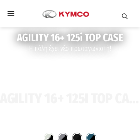
AGILITY 16+ 125i TOP CASE
Η πόλη έχει νέο πρωταγωνιστή!
AGILITY 16+ 125I TOP CASE