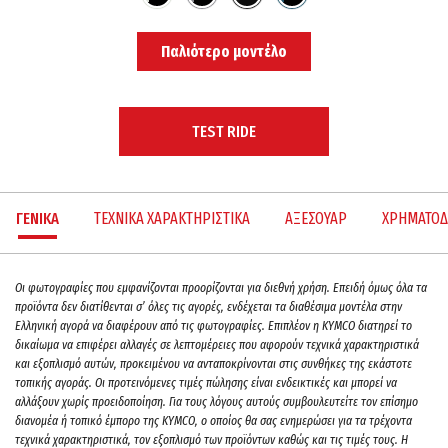
Παλιότερο μοντέλο
TEST RIDE
ΓΕΝΙΚΑ
ΤΕΧΝΙΚΑ ΧΑΡΑΚΤΗΡΙΣΤΙΚΑ
ΑΞΕΣΟΥΑΡ
ΧΡΗΜΑΤΟΔ
Oι φωτογραφίες που εμφανίζονται προορίζονται για διεθνή χρήση. Επειδή όμως όλα τα
προϊόντα δεν διατίθενται σ’ όλες τις αγορές, ενδέχεται τα διαθέσιμα μοντέλα στην
Ελληνική αγορά να διαφέρουν από τις φωτογραφίες. Επιπλέον η KYMCO διατηρεί το
δικαίωμα να επιφέρει αλλαγές σε λεπτομέρειες που αφορούν τεχνικά χαρακτηριστικά
και εξοπλισμό αυτών, προκειμένου να ανταποκρίνονται στις συνθήκες της εκάστοτε
τοπικής αγοράς. Οι προτεινόμενες τιμές πώλησης είναι ενδεικτικές και μπορεί να
αλλάξουν χωρίς προειδοποίηση. Για τους λόγους αυτούς συμβουλευτείτε τον επίσημο
διανομέα ή τοπικό έμπορο της ΚΥΜCO, ο οποίος θα σας ενημερώσει για τα τρέχοντα
τεχνικά χαρακτηριστικά, τον εξοπλισμό των προϊόντων καθώς και τις τιμές τους. H