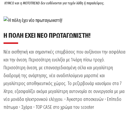
KYMCO και η MOTOTREND δεν ευθύνονται για τυχόν λάθη ή παραλείψεις.
Η ΠΟΛΗ ΕΧΕΙ ΝΕΟ ΠΡΩΤΑΓΩΝΙΣΤΗ!
Νέα αισθητική και σημαντικές επεμβάσεις που αυξάνουν την ασφάλεια
και την άνεση. Περισσότερη ευελιξία με 14άρη πίσω τροχό.
Περισσότερη άνεση, με επανασχεδιασμένη σέλα και μεγαλύτερη
διαδρομή της ανάρτησης, νέα αναδιπλούμενα μαρσπιέ και
μεγαλύτερος αποθηκευτικός χώρος. Το ρεζερβουάρ καυσίμου στα 7
λίτρα, εξασφαλίζει ακόμα μεγαλύτερη αυτονομία σε συνεργασία με μια
νέα μονάδα ηλεκτρονικού ελέγχου.
• Άγκιστρο αποσκευών
• Επίπεδο
πάτωμα
• Σχάρα
• TOP CASE στο χρώμα του scooter