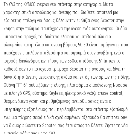
Το CV3 της KYMCO φέρνει νέα στάνταρ στην κατηγορία. Με τα
χαρακτηριστικά ασφάλειας και άνεσης που διαθέτει αποτελεί μια
εξαιρετική επιλογή για όσους θέλουν την ευελιξία ενός Scooter στην
κίνηση στην πόλη και ταυτόχρονα την άνεση ενός αυτοκινήτου.
Οι δύο
μπροστινοί τροχοί, το ιδιαίτερα ελαφρύ και στιβαρό πλαίσιο
αλουμινίου και η τέλεια κατανομή βάρους 50:50 είναι παράγοντες που
παρέχουν επιπλέον σταθερότητα και σιγουριά στον αναβάτη, ενώ ο
ισχυρός δικύλινδρος κινητήρας των 550cc απόδοσης 51 ίππων το
καθιστά σαν το πιο ισχυρό τρίτροχο Scooter της αγοράς και δίνει τη
δυνατότητα άνετης μετακίνησης ακόμα και εκτός των ορίων της πόλης.
Οθόνη TFT 6″ ρυθμιζόμενης κλίσης, πλατφόρμα διασύνδεσης Noodoe
με πλοηγό GPS, σύστημα Keyless, ηλεκτρονικό γκάζι, cruise control,
θερμαινόμενα γκριπ και ρυθμιζόμενος ανεμοθώρακας είναι ο
υπερπλήρης εξοπλισμός που περιλαμβάνεται στο στάνταρ εξοπλισμό,
ενώ μια πλήρης σειρά ειδικά σχεδιασμένων αξεσουάρ θα επιτρέψουν
να διαμορφώσετε το Scooter σας έτσι όπως το θέλετε. Ζήστε τη νέα
εμπειρία οδήγησης με το CV3.