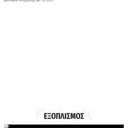
Ο ΨΗΦΙΑΚΟΣ ΣΟΥ ΣΥΝΕΠΙΒΑΤΗΣ!
Ήρθε η ώρα να γνωρίσεις τον πιο πιστό σου σύντροφο!Η εξελιγμένη
πλατφόρμα πολυμέσων Noodoe*
θα μετατρέψει
κάθε σου
διαδρομή σε πραγματική απόλαυση
!
ΑΝΑΚΑΛΥΨΕ ΤΙΣ 8
ΛΕΙΤΟΥΡΓΙΕΣ ΤΟΥ NOODOE
ΕΞΟΠΛΙΣΜΟΣ