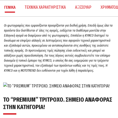
ΓΕΝΙΚΑ
ΤΕΧΝΙΚΑ ΧΑΡΑΚΤΗΡΙΣΤΙΚΑ
ΑΞΕΣΟΥΑΡ
ΧΡΗΜΑΤΟΔ
Oι φωτογραφίες που εμφανίζονται προορίζονται για διεθνή χρήση. Επειδή όμως όλα τα
προϊόντα δεν διατίθενται σ’ όλες τις αγορές, ενδέχεται τα διαθέσιμα μοντέλα στην
Ελληνική αγορά να διαφέρουν από τις φωτογραφίες. Επιπλέον η KYMCO διατηρεί το
δικαίωμα να επιφέρει αλλαγές σε λεπτομέρειες που αφορούν τεχνικά χαρακτηριστικά
και εξοπλισμό αυτών, προκειμένου να ανταποκρίνονται στις συνθήκες της εκάστοτε
τοπικής αγοράς. Οι προτεινόμενες τιμές πώλησης είναι ενδεικτικές και μπορεί να
αλλάξουν χωρίς προειδοποίηση. Για τους λόγους αυτούς συμβουλευτείτε τον επίσημο
διανομέα ή τοπικό έμπορο της ΚΥΜCO, ο οποίος θα σας ενημερώσει για τα τρέχοντα
τεχνικά χαρακτηριστικά, τον εξοπλισμό των προϊόντων καθώς και τις τιμές τους. H
KYMCO και η MOTOTREND δεν ευθύνονται για τυχόν λάθη ή παραλείψεις.
ΤΟ “PREMIUM” ΤΡΙΤΡΟΧΟ. ΣΗΜΕΙΟ ΑΝΑΦΟΡΑΣ
ΣΤΗΝ ΚΑΤΗΓΟΡΙΑ!