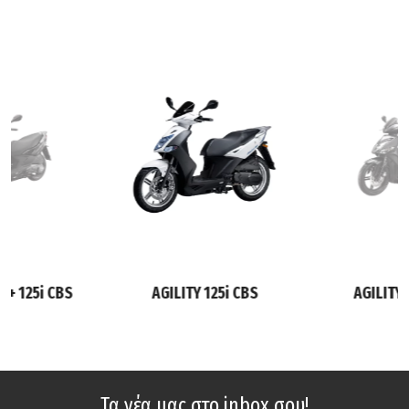
6+ 125i CBS
AGILITY 125i CBS
AGILITY 
Τα νέα μας στο inbox σου!