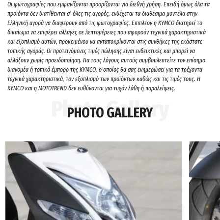
Oι φωτογραφίες που εμφανίζονται προορίζονται για διεθνή χρήση. Επειδή όμως όλα τα
προϊόντα δεν διατίθενται σ’ όλες τις αγορές, ενδέχεται τα διαθέσιμα μοντέλα στην
Ελληνική αγορά να διαφέρουν από τις φωτογραφίες. Επιπλέον η KYMCO διατηρεί το
δικαίωμα να επιφέρει αλλαγές σε λεπτομέρειες που αφορούν τεχνικά χαρακτηριστικά
και εξοπλισμό αυτών, προκειμένου να ανταποκρίνονται στις συνθήκες της εκάστοτε
τοπικής αγοράς. Οι προτεινόμενες τιμές πώλησης είναι ενδεικτικές και μπορεί να
αλλάξουν χωρίς προειδοποίηση. Για τους λόγους αυτούς συμβουλευτείτε τον επίσημο
διανομέα ή τοπικό έμπορο της ΚΥΜCO, ο οποίος θα σας ενημερώσει για τα τρέχοντα
τεχνικά χαρακτηριστικά, τον εξοπλισμό των προϊόντων καθώς και τις τιμές τους. H
KYMCO και η MOTOTREND δεν ευθύνονται για τυχόν λάθη ή παραλείψεις.
PHOTO GALLERY