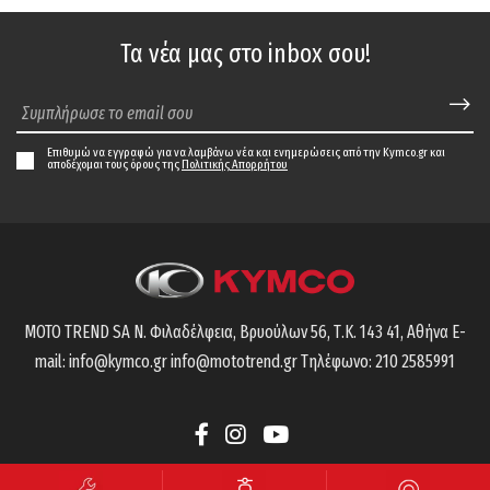
Τα νέα μας στο inbox σου!
Επιθυμώ να εγγραφώ για να λαμβάνω νέα και ενημερώσεις από την Kymco.gr και
αποδέχομαι τους όρους της
Πολιτικής Απορρήτου
MOTO TREND SA
Ν. Φιλαδέλφεια, Βρυούλων 56,
Τ.Κ. 143 41, Αθήνα
E-
mail:
info@kymco.gr
info@mototrend.gr
Τηλέφωνο:
210 2585991