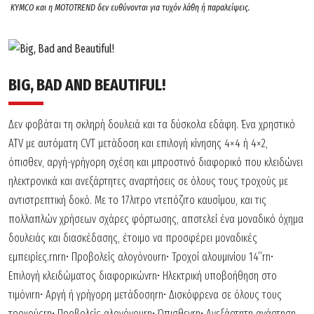
KYMCO και η MOTOTREND δεν ευθύνονται για τυχόν λάθη ή παραλείψεις.
BIG, BAD AND BEAUTIFUL!
Δεν φοβάται τη σκληρή δουλειά και τα δύσκολα εδάφη. Ένα χρηστικό
ATV µε αυτόµατη CVT µετάδοση και επιλογή κίνησης 4×4 ή 4×2,
όπισθεν, αργή-γρήγορη σχέση και µπροστινό διαφορικό που κλειδώνει
ηλεκτρονικά και ανεξάρτητες αναρτήσεις σε όλους τους τροχούς µε
αντιστρεπτική δοκό. Με το 17λιτρο ντεπόζιτο καυσίµου, και τις
πολλαπλών χρήσεων σχάρες φόρτωσης, αποτελεί ένα µοναδικό όχημα
δουλειάς και διασκέδασης, έτοιμο να προσφέρει μοναδικές
εμπειρίες.rnrn• Προβολείς αλογόνουrn• Τροχοί αλουµινίου 14’’rn•
Επιλογή κλειδώματος διαφορικώνrn• Ηλεκτρική υποβοήθηση στο
τιμόνιrn• Αργή ή γρήγορη μετάδοσηrn• Δισκόφρενα σε όλους τους
τροχούςrn• Προβολείς αλογόνουrn• Όπισθενrn• Ανεξάρτητη ανάρτηση