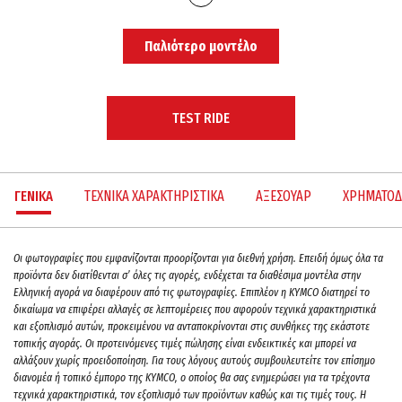
Παλιότερο μοντέλο
TEST RIDE
ΓΕΝΙΚΑ
ΤΕΧΝΙΚΑ ΧΑΡΑΚΤΗΡΙΣΤΙΚΑ
ΑΞΕΣΟΥΑΡ
ΧΡΗΜΑΤΟΔ
Oι φωτογραφίες που εμφανίζονται προορίζονται για διεθνή χρήση. Επειδή όμως όλα τα
προϊόντα δεν διατίθενται σ’ όλες τις αγορές, ενδέχεται τα διαθέσιμα μοντέλα στην
Ελληνική αγορά να διαφέρουν από τις φωτογραφίες. Επιπλέον η KYMCO διατηρεί το
δικαίωμα να επιφέρει αλλαγές σε λεπτομέρειες που αφορούν τεχνικά χαρακτηριστικά
και εξοπλισμό αυτών, προκειμένου να ανταποκρίνονται στις συνθήκες της εκάστοτε
τοπικής αγοράς. Οι προτεινόμενες τιμές πώλησης είναι ενδεικτικές και μπορεί να
αλλάξουν χωρίς προειδοποίηση. Για τους λόγους αυτούς συμβουλευτείτε τον επίσημο
διανομέα ή τοπικό έμπορο της ΚΥΜCO, ο οποίος θα σας ενημερώσει για τα τρέχοντα
τεχνικά χαρακτηριστικά, τον εξοπλισμό των προϊόντων καθώς και τις τιμές τους. H