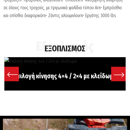
σε όλους τους τροχούς, με τριγωνικά ψαλίδια τύπου Arn• Εμπρόσθιο
και οπίσθιο διαφορικόrn• Ζάντες αλουμινίουrn• Εργάτης 3000 lbs
ΕΞΟΠΛΙΣΜΟΣ
Επιλογή κίνησης 4×4 / 2×4 µε κλείδωµα