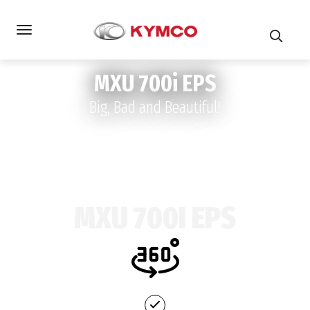
MXU 700i EPS
Big, Bad and Beautiful!
MXU 700I EPS