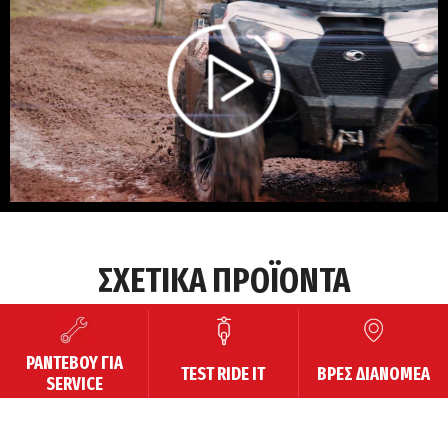
00:00
/
ΣΧΕΤΙΚΑ ΠΡΟΪΟΝΤΑ
ΡΑΝΤΕΒΟΥ ΓΙΑ
TEST RIDE IT
ΒΡΕΣ ΔΙΑΝΟΜΕΑ
SERVICE