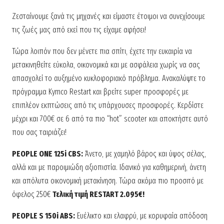
Ζεσταίνουμε ξανά τις μηχανές και είμαστε έτοιμοι να συνεχίσουμε
τις ζωές μας από εκεί που τις είχαμε αφήσει!
Τώρα λοιπόν που δεν μένετε πια σπίτι, έχετε την ευκαιρία να
μετακινηθείτε εύκολα, οικονομικά και με ασφάλεια χωρίς να σας
απασχολεί το αυξημένο κυκλοφοριακό πρόβλημα. Ανακαλύψτε το
πρόγραμμα Kymco Restart και βρείτε super προσφορές με
επιπλέον εκπτώσεις από τις υπάρχουσες προσφορές. Κερδίστε
μέχρι και 700€ σε 6 από τα πιο “hot” scooter και αποκτήστε αυτό
που σας ταιριάζει!
PEOPLE ONE 125i CBS:
Άνετο, με χαμηλό βάρος και ύψος σέλας,
αλλά και με παροιμιώδη αξιοπιστία. Ιδανικό για καθημερινή, άνετη
και απόλυτα οικονομική μετακίνηση. Τώρα ακόμα πιο προσιτό με
όφελος 250€
Τελική τιμή RESTART 2.095€!
PEOPLE S 150i ABS:
Ευέλικτο και ελαφρύ, με κορυφαία απόδοση