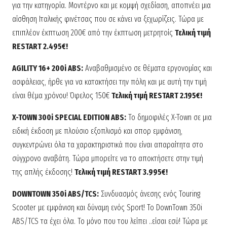
για την κατηγορία. Μοντέρνο και µε κομψή σχεδίαση, αποπνέει µια
αίσθηση Ιταλικής φινέτσας που σε κάνει να ξεχωρίζεις. Τώρα με
επιπλέον έκπτωση 200€ από την έκπτωση μετρητοίς
Τελική τιμή
RESTART 2.495€!
AGILITY 16+ 200i ABS:
Αναβαθμισμένο σε θέματα εργονομίας και
ασφάλειας, ήρθε για να κατακτήσει την πόλη και με αυτή την τιμή
είναι θέμα χρόνου! Όφελος 150€
Τελική τιμή RESTART 2.195€!
X-TOWN 300i SPECIAL EDITION ABS:
To δημοφιλές X-Town σε μια
ειδική έκδοση με πλούσιο εξοπλισμό και σπορ εμφάνιση,
συγκεντρώνει όλα τα χαρακτηριστικά που είναι απαραίτητα στο
σύγχρονο αναβάτη. Τώρα μπορείτε να το αποκτήσετε στην τιμή
της απλής έκδοσης!
Τελική τιμή RESTART 3.995€!
DOWNTOWN 350i ABS/TCS:
Συνδυασμός άνεσης ενός Touring
Scooter με εμφάνιση και δύναμη ενός Sport! Το DownTown 350i
ABS/TCS τα έχει όλα. Το μόνο που του λείπει ..είσαι εσύ! Τώρα με