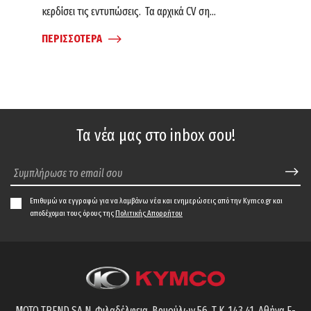
κερδίσει τις εντυπώσεις. Τα αρχικά CV ση...
ΠΕΡΙΣΣΟΤΕΡΑ
Τα νέα μας στο inbox σου!
Επιθυμώ να εγγραφώ για να λαμβάνω νέα και ενημερώσεις από την Kymco.gr και
αποδέχομαι τους όρους της
Πολιτικής Απορρήτου
MOTO TREND SA
Ν. Φιλαδέλφεια, Βρυούλων 56,
Τ.Κ. 143 41, Αθήνα
E-