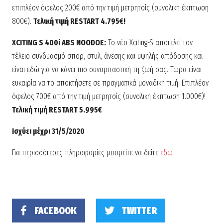
επιπλέον όφελος 200€ από την τιμή μετρητοίς (συνολική έκπτωση
800€).
Τελική τιμή RESTART 4.795€!
XCITING S 400i ABS NOODOE:
Το νέο Xciting-S αποτελεί τον
τέλειο συνδυασμό σπορ, στυλ, άνεσης και υψηλής απόδοσης και
είναι εδώ για να κάνει πιο συναρπαστική τη ζωή σας. Τώρα είναι
ευκαιρία να το αποκτήσετε σε πραγματικά μοναδική τιμή. Επιπλέον
όφελος 700€ από την τιμή μετρητοίς (συνολική έκπτωση 1.000€)!
Τελική τιμή RESTART 5.995€
Ισχύει μέχρι 31/5/2020
Για περισσότερες πληροφορίες μπορείτε να δείτε
εδώ
FACEBOOK
TWITTER