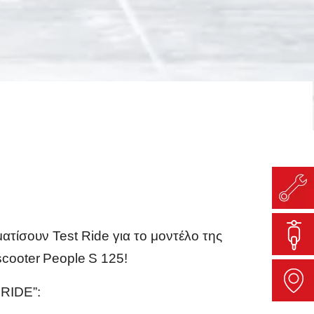
τίσουν Test Ride για το μοντέλο της
scooter
People
S
125!
RIDE
”: