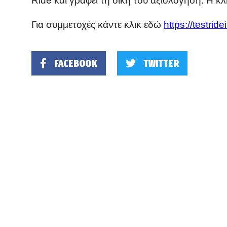
Ride και γράφει τη δική του αξιολόγηση. Η κ
Για συμμετοχές κάντε κλικ εδώ
https://testride
FACEBOOK
TWITTER