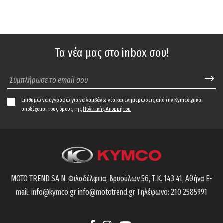
Τα νέα μας στο inbox σου!
Επιθυμώ να εγγραφώ για να λαμβάνω νέα και ενημερώσεις από την Kymco.gr και
αποδέχομαι τους όρους της
Πολιτικής Απορρήτου
MOTO TREND SA
Ν. Φιλαδέλφεια, Βρυούλων 56,
Τ.Κ. 143 41, Αθήνα
E-
mail:
info@kymco.gr
info@mototrend.gr
Τηλέφωνο:
210 2585991