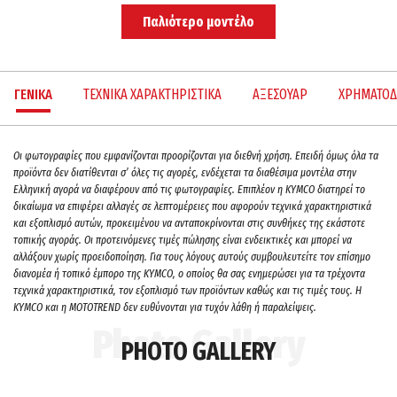
Παλιότερο μοντέλο
ΓΕΝΙΚΑ
ΤΕΧΝΙΚΑ ΧΑΡΑΚΤΗΡΙΣΤΙΚΑ
ΑΞΕΣΟΥΑΡ
ΧΡΗΜΑΤΟΔ
Oι φωτογραφίες που εμφανίζονται προορίζονται για διεθνή χρήση. Επειδή όμως όλα τα
προϊόντα δεν διατίθενται σ’ όλες τις αγορές, ενδέχεται τα διαθέσιμα μοντέλα στην
Ελληνική αγορά να διαφέρουν από τις φωτογραφίες. Επιπλέον η KYMCO διατηρεί το
δικαίωμα να επιφέρει αλλαγές σε λεπτομέρειες που αφορούν τεχνικά χαρακτηριστικά
και εξοπλισμό αυτών, προκειμένου να ανταποκρίνονται στις συνθήκες της εκάστοτε
τοπικής αγοράς. Οι προτεινόμενες τιμές πώλησης είναι ενδεικτικές και μπορεί να
αλλάξουν χωρίς προειδοποίηση. Για τους λόγους αυτούς συμβουλευτείτε τον επίσημο
διανομέα ή τοπικό έμπορο της ΚΥΜCO, ο οποίος θα σας ενημερώσει για τα τρέχοντα
τεχνικά χαρακτηριστικά, τον εξοπλισμό των προϊόντων καθώς και τις τιμές τους. H
KYMCO και η MOTOTREND δεν ευθύνονται για τυχόν λάθη ή παραλείψεις.
PHOTO GALLERY