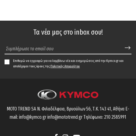
Τα νέα μας στο inbox σου!
Επιθυμώ να εγγραφώ για να λαμβάνω νέα και ενημερώσεις από την Kymco.gr και
αποδέχομαι τους όρους της
Πολιτικής Απορρήτου
MOTO TREND SA
Ν. Φιλαδέλφεια, Βρυούλων 56,
Τ.Κ. 143 41, Αθήνα
E-
mail:
info@kymco.gr
info@mototrend.gr
Τηλέφωνο:
210 2585991