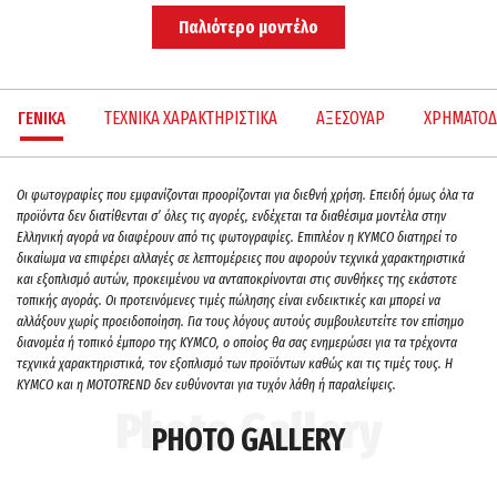
Παλιότερο μοντέλο
ΓΕΝΙΚΑ
ΤΕΧΝΙΚΑ ΧΑΡΑΚΤΗΡΙΣΤΙΚΑ
ΑΞΕΣΟΥΑΡ
ΧΡΗΜΑΤΟΔ
Oι φωτογραφίες που εμφανίζονται προορίζονται για διεθνή χρήση. Επειδή όμως όλα τα
προϊόντα δεν διατίθενται σ’ όλες τις αγορές, ενδέχεται τα διαθέσιμα μοντέλα στην
Ελληνική αγορά να διαφέρουν από τις φωτογραφίες. Επιπλέον η KYMCO διατηρεί το
δικαίωμα να επιφέρει αλλαγές σε λεπτομέρειες που αφορούν τεχνικά χαρακτηριστικά
και εξοπλισμό αυτών, προκειμένου να ανταποκρίνονται στις συνθήκες της εκάστοτε
τοπικής αγοράς. Οι προτεινόμενες τιμές πώλησης είναι ενδεικτικές και μπορεί να
αλλάξουν χωρίς προειδοποίηση. Για τους λόγους αυτούς συμβουλευτείτε τον επίσημο
διανομέα ή τοπικό έμπορο της ΚΥΜCO, ο οποίος θα σας ενημερώσει για τα τρέχοντα
τεχνικά χαρακτηριστικά, τον εξοπλισμό των προϊόντων καθώς και τις τιμές τους. H
KYMCO και η MOTOTREND δεν ευθύνονται για τυχόν λάθη ή παραλείψεις.
PHOTO GALLERY