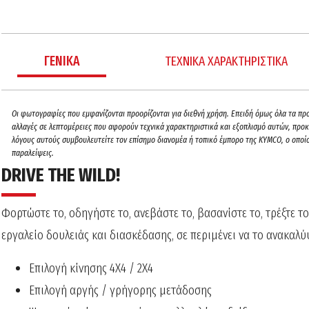
ΓΕΝΙΚΑ
ΤΕΧΝΙΚΑ ΧΑΡΑΚΤΗΡΙΣΤΙΚΑ
Oι φωτογραφίες που εμφανίζονται προορίζονται για διεθνή χρήση. Επειδή όμως όλα τα προϊ
αλλαγές σε λεπτομέρειες που αφορούν τεχνικά χαρακτηριστικά και εξοπλισμό αυτών, προκε
λόγους αυτούς συμβουλευτείτε τον επίσημο διανομέα ή τοπικό έμπορο της ΚΥΜCO, ο οποίο
παραλείψεις.
DRIVE THE WILD!
Φορτώστε το, οδηγήστε το, ανεβάστε το, βασανίστε το, τρέξτε τ
εργαλείο δουλειάς και διασκέδασης, σε περιμένει να το ανακαλύ
Επιλογή κίνησης 4Χ4 / 2Χ4
Επιλογή αργής / γρήγορης μετάδοσης