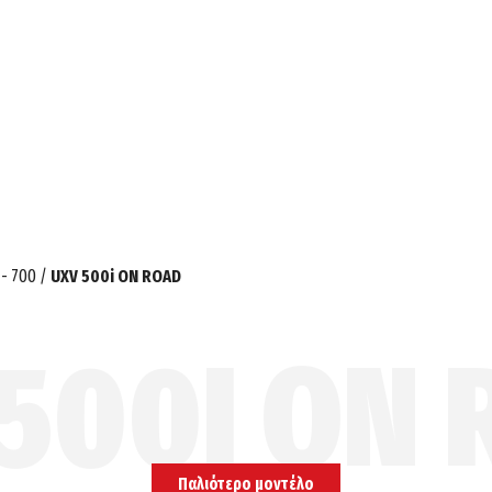
- 700
/
UXV 500i ON ROAD
500I ON
Παλιότερο μοντέλο