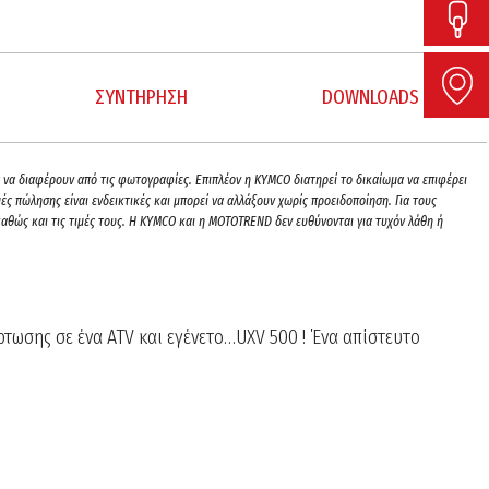
ΣΥΝΤΗΡΗΣΗ
DOWNLOADS
ρά να διαφέρουν από τις φωτογραφίες. Επιπλέον η KYMCO διατηρεί το δικαίωμα να επιφέρει
ς πώλησης είναι ενδεικτικές και μπορεί να αλλάξουν χωρίς προειδοποίηση. Για τους
αθώς και τις τιμές τους. H KYMCO και η MOTOTREND δεν ευθύνονται για τυχόν λάθη ή
τωσης σε ένα ATV και εγένετο…UXV 500 ! ΄Ενα απίστευτο