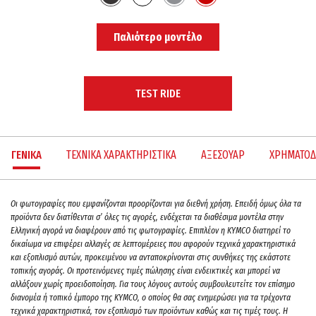
Παλιότερο μοντέλο
TEST RIDE
ΓΕΝΙΚΑ
ΤΕΧΝΙΚΑ ΧΑΡΑΚΤΗΡΙΣΤΙΚΑ
ΑΞΕΣΟΥΑΡ
ΧΡΗΜΑΤΟΔ
Oι φωτογραφίες που εμφανίζονται προορίζονται για διεθνή χρήση. Επειδή όμως όλα τα
προϊόντα δεν διατίθενται σ’ όλες τις αγορές, ενδέχεται τα διαθέσιμα μοντέλα στην
Ελληνική αγορά να διαφέρουν από τις φωτογραφίες. Επιπλέον η KYMCO διατηρεί το
δικαίωμα να επιφέρει αλλαγές σε λεπτομέρειες που αφορούν τεχνικά χαρακτηριστικά
και εξοπλισμό αυτών, προκειμένου να ανταποκρίνονται στις συνθήκες της εκάστοτε
τοπικής αγοράς. Οι προτεινόμενες τιμές πώλησης είναι ενδεικτικές και μπορεί να
αλλάξουν χωρίς προειδοποίηση. Για τους λόγους αυτούς συμβουλευτείτε τον επίσημο
διανομέα ή τοπικό έμπορο της ΚΥΜCO, ο οποίος θα σας ενημερώσει για τα τρέχοντα
τεχνικά χαρακτηριστικά, τον εξοπλισμό των προϊόντων καθώς και τις τιμές τους. H