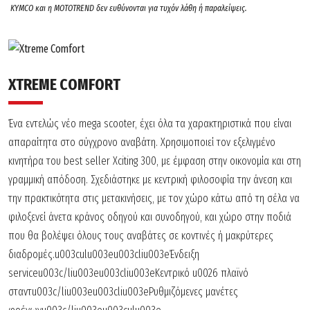
KYMCO και η MOTOTREND δεν ευθύνονται για τυχόν λάθη ή παραλείψεις.
XTREME COMFORT
Ένα εντελώς νέο mega scooter, έχει όλα τα χαρακτηριστικά που είναι
απαραίτητα στο σύγχρονο αναβάτη. Χρησιµοποιεί τον εξελιγµένο
κινητήρα του best seller Χciting 300, µε έµφαση στην οικονοµία και στη
γραµµική απόδοση. Σχεδιάστηκε µε κεντρική φιλοσοφία την άνεση και
την πρακτικότητα στις µετακινήσεις, µε τον χώρο κάτω από τη σέλα να
φιλοξενεί άνετα κράνος οδηγού και συνοδηγού, και χώρο στην ποδιά
που θα βολέψει όλους τους αναβάτες σε κοντινές ή µακρύτερες
διαδροµές.u003culu003eu003cliu003eΈνδειξη
serviceu003c/liu003eu003cliu003eKεντρικό u0026 πλαϊνό
σταντu003c/liu003eu003cliu003eΡυθμιζόμενες μανέτες