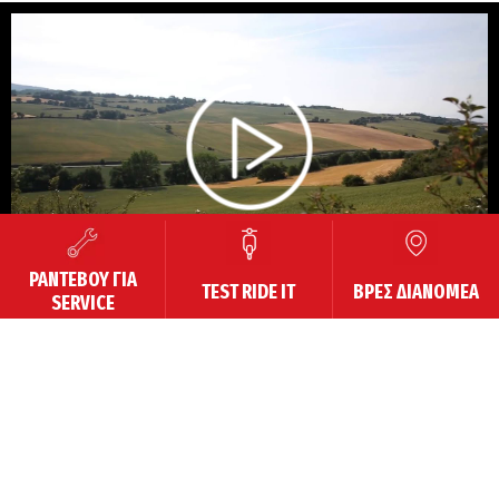
00:00
/
ΡΑΝΤΕΒΟΥ ΓΙΑ
TEST RIDE IT
ΒΡΕΣ ΔΙΑΝΟΜΕΑ
SERVICE
ΣΧΕΤΙΚΑ ΠΡΟΪΟΝΤΑ