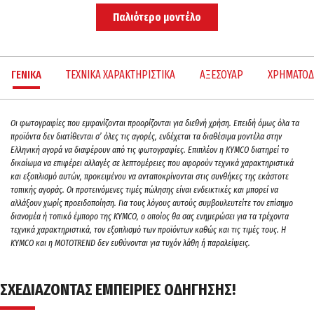
Παλιότερο μοντέλο
ΓΕΝΙΚΑ
ΤΕΧΝΙΚΑ ΧΑΡΑΚΤΗΡΙΣΤΙΚΑ
ΑΞΕΣΟΥΑΡ
ΧΡΗΜΑΤΟΔ
Oι φωτογραφίες που εμφανίζονται προορίζονται για διεθνή χρήση. Επειδή όμως όλα τα
προϊόντα δεν διατίθενται σ’ όλες τις αγορές, ενδέχεται τα διαθέσιμα μοντέλα στην
Ελληνική αγορά να διαφέρουν από τις φωτογραφίες. Επιπλέον η KYMCO διατηρεί το
δικαίωμα να επιφέρει αλλαγές σε λεπτομέρειες που αφορούν τεχνικά χαρακτηριστικά
και εξοπλισμό αυτών, προκειμένου να ανταποκρίνονται στις συνθήκες της εκάστοτε
τοπικής αγοράς. Οι προτεινόμενες τιμές πώλησης είναι ενδεικτικές και μπορεί να
αλλάξουν χωρίς προειδοποίηση. Για τους λόγους αυτούς συμβουλευτείτε τον επίσημο
διανομέα ή τοπικό έμπορο της ΚΥΜCO, ο οποίος θα σας ενημερώσει για τα τρέχοντα
τεχνικά χαρακτηριστικά, τον εξοπλισμό των προϊόντων καθώς και τις τιμές τους. H
KYMCO και η MOTOTREND δεν ευθύνονται για τυχόν λάθη ή παραλείψεις.
ΣΧΕΔΙΑΖΟΝΤΑΣ ΕΜΠΕΙΡΙΕΣ ΟΔΗΓΗΣΗΣ!