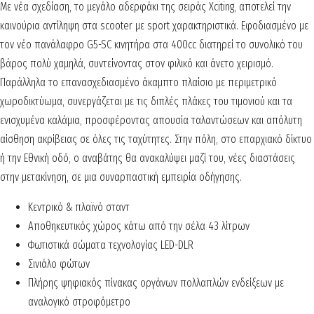
Με νέα σχεδίαση, το μεγάλο αδερφάκι της σειράς Xciting, αποτελεί την
καινούρια αντίληψη στα scooter με sport χαρακτηριστικά.
Εφοδιασμένο με
τον νέο πανάλαφρο G5-SC κινητήρα στα 400cc διατηρεί το συνολικό του
βάρος πολύ χαμηλά, συντείνοντας στον φιλικό και άνετο χειρισμό.
Παράλληλα το επανασχεδιασμένο άκαμπτο πλαίσιο με περιμετρικό
χωροδικτύωμα, συνεργάζεται με τις διπλές πλάκες του τιμονιού και τα
ενισχυμένα καλάμια, προσφέροντας απουσία ταλαντώσεων και απόλυτη
αίσθηση ακρίβειας σε όλες τις ταχύτητες. Στην πόλη, στο επαρχιακό δίκτυο
ή την Εθνική οδό, ο αναβάτης θα ανακαλύψει μαζί του, νέες διαστάσεις
στην μετακίνηση, σε μια συναρπαστική εμπειρία οδήγησης.
Kεντρικό & πλαϊνό σταντ
Αποθηκευτικός χώρος κάτω από την σέλα 43 λίτρων
Φωτιστικά σώματα τεχνολογίας LED-DLR
Σινιάλο φώτων
Πλήρης ψηφιακός πίνακας οργάνων πολλαπλών ενδείξεων με
αναλογικό στροφόμετρο