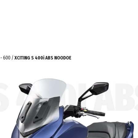
 - 600
/
XCITING S 400i ABS NOODOE