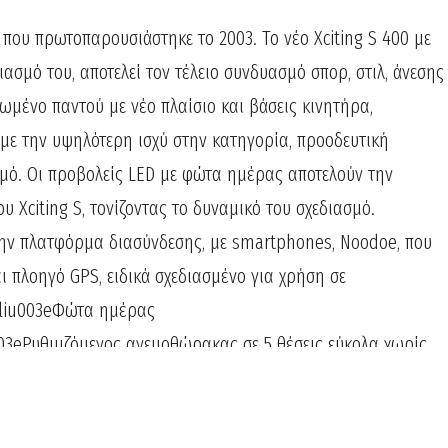
 που πρωτοπαρουσιάστηκε το 2003. Το νέο Xciting S 400 με
ασμό του, αποτελεί τον τέλειο συνδυασμό σπορ, στιλ, άνεσης
ωμένο παντού με νέο πλαίσιο και βάσεις κινητήρα,
με την υψηλότερη ισχύ στην κατηγορία, προοδευτική
μό. Οι προβολείς LED με φώτα ημέρας αποτελούν την
 Xciting S, τονίζοντας το δυναμικό του σχεδιασμό.
την πλατφόρμα διασύνδεσης, με smartphones, Noodoe, που
ι πλοηγό GPS, ειδικά σχεδιασμένο για χρήση σε
cliu003eΦώτα ημέρας
03eΡυθμιζόμενος ανεμοθώρακας σε 5 θέσεις εύκολα χωρίς
cliu003eΔιακόπτης
u003eΧειρόφρενοu003c/liu003eu003cliu003eΈνδειξη
/ulu003e