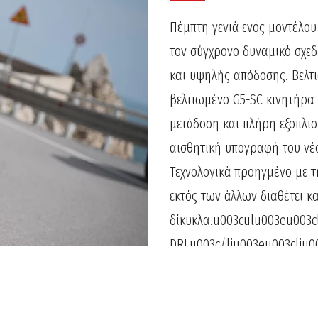
Πέμπτη γενιά ενός μοντέλου
τον σύγχρονο δυναμικό σχεδι
και υψηλής απόδοσης. Βελτι
βελτιωμένο G5-SC κινητήρα 
μετάδοση και πλήρη εξοπλισ
αισθητική υπογραφή του νέου
Τεχνολογικά προηγμένο με 
εκτός των άλλων διαθέτει κα
δίκυκλα.u003culu003eu003
DRLu003c/liu003eu003cliu0
εργαλείαu003c/liu003eu003
αλάρμu003c/liu003eu003cli
serviceu003c/liu003eu003c