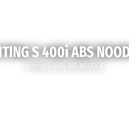
ITING S 400i ABS NOO
Xciting-S 400i ABS NOODOE