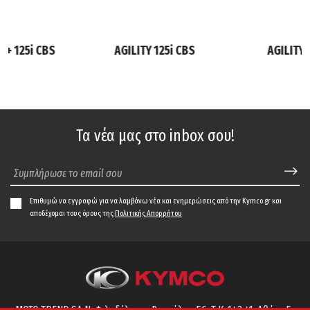
6+ 125i CBS
AGILITY 125i CBS
AGILITY 
Τα νέα μας στο inbox σου!
Επιθυμώ να εγγραφώ για να λαμβάνω νέα και ενημερώσεις από την Kymco.gr και
αποδέχομαι τους όρους της
Πολιτικής Απορρήτου