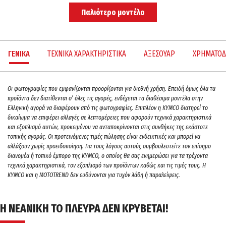
Παλιότερο μοντέλο
ΓΕΝΙΚΑ
ΤΕΧΝΙΚΑ ΧΑΡΑΚΤΗΡΙΣΤΙΚΑ
ΑΞΕΣΟΥΑΡ
ΧΡΗΜΑΤΟΔ
Oι φωτογραφίες που εμφανίζονται προορίζονται για διεθνή χρήση. Επειδή όμως όλα τα
προϊόντα δεν διατίθενται σ’ όλες τις αγορές, ενδέχεται τα διαθέσιμα μοντέλα στην
Ελληνική αγορά να διαφέρουν από τις φωτογραφίες. Επιπλέον η KYMCO διατηρεί το
δικαίωμα να επιφέρει αλλαγές σε λεπτομέρειες που αφορούν τεχνικά χαρακτηριστικά
και εξοπλισμό αυτών, προκειμένου να ανταποκρίνονται στις συνθήκες της εκάστοτε
τοπικής αγοράς. Οι προτεινόμενες τιμές πώλησης είναι ενδεικτικές και μπορεί να
αλλάξουν χωρίς προειδοποίηση. Για τους λόγους αυτούς συμβουλευτείτε τον επίσημο
διανομέα ή τοπικό έμπορο της ΚΥΜCO, ο οποίος θα σας ενημερώσει για τα τρέχοντα
τεχνικά χαρακτηριστικά, τον εξοπλισμό των προϊόντων καθώς και τις τιμές τους. H
KYMCO και η MOTOTREND δεν ευθύνονται για τυχόν λάθη ή παραλείψεις.
Η ΝΕΑΝΙΚΗ ΤΟ ΠΛΕΥΡΑ ΔΕΝ ΚΡΥΒΕΤΑΙ!