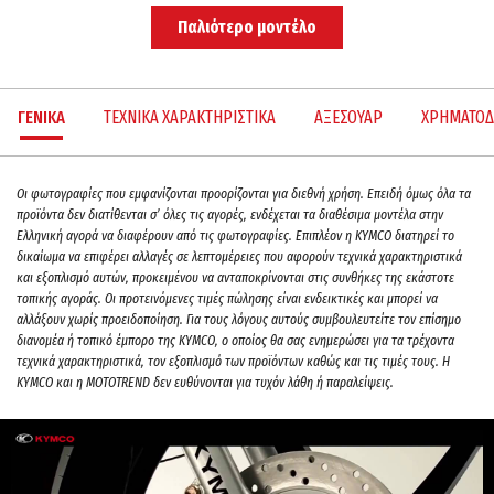
Παλιότερο μοντέλο
ΓΕΝΙΚΑ
ΤΕΧΝΙΚΑ ΧΑΡΑΚΤΗΡΙΣΤΙΚΑ
ΑΞΕΣΟΥΑΡ
ΧΡΗΜΑΤΟΔ
Oι φωτογραφίες που εμφανίζονται προορίζονται για διεθνή χρήση. Επειδή όμως όλα τα
προϊόντα δεν διατίθενται σ’ όλες τις αγορές, ενδέχεται τα διαθέσιμα μοντέλα στην
Ελληνική αγορά να διαφέρουν από τις φωτογραφίες. Επιπλέον η KYMCO διατηρεί το
δικαίωμα να επιφέρει αλλαγές σε λεπτομέρειες που αφορούν τεχνικά χαρακτηριστικά
και εξοπλισμό αυτών, προκειμένου να ανταποκρίνονται στις συνθήκες της εκάστοτε
τοπικής αγοράς. Οι προτεινόμενες τιμές πώλησης είναι ενδεικτικές και μπορεί να
αλλάξουν χωρίς προειδοποίηση. Για τους λόγους αυτούς συμβουλευτείτε τον επίσημο
διανομέα ή τοπικό έμπορο της ΚΥΜCO, ο οποίος θα σας ενημερώσει για τα τρέχοντα
τεχνικά χαρακτηριστικά, τον εξοπλισμό των προϊόντων καθώς και τις τιμές τους. H
KYMCO και η MOTOTREND δεν ευθύνονται για τυχόν λάθη ή παραλείψεις.