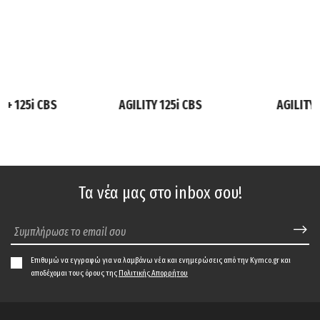
6+ 125i CBS
AGILITY 125i CBS
AGILITY 
Τα νέα μας στο inbox σου!
Επιθυμώ να εγγραφώ για να λαμβάνω νέα και ενημερώσεις από την Kymco.gr και
αποδέχομαι τους όρους της
Πολιτικής Απορρήτου